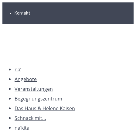
Zur
Zum
Zum
Kontakt
Hauptnavigation
Inhalt
Footer
springen
springen
springen
na‘
Angebote
Veranstaltungen
Begegnungszentrum
Das Haus & Helene Kaisen
Schnack mit…
na’kita