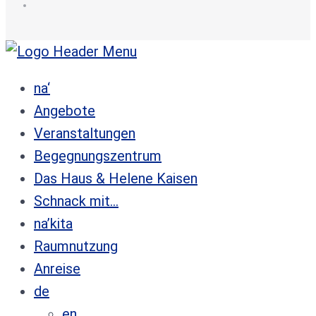
de
na‘
Angebote
Veranstaltungen
Begegnungszentrum
Das Haus & Helene Kaisen
Schnack mit…
na’kita
Raumnutzung
Anreise
de
en