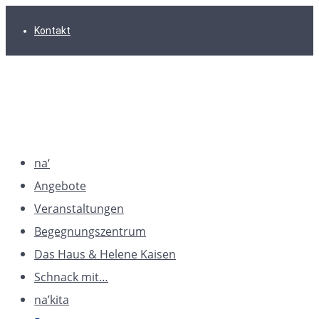
Zur
Zum
Zum
Kontakt
Hauptnavigation
Inhalt
Footer
springen
springen
springen
na‘
Angebote
Veranstaltungen
Begegnungszentrum
Das Haus & Helene Kaisen
Schnack mit…
na’kita