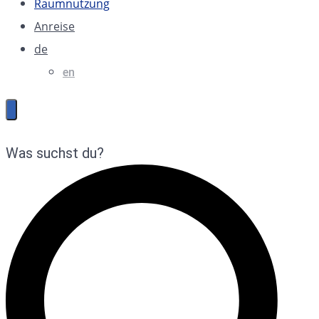
Raumnutzung
Anreise
de
en
Was suchst du?