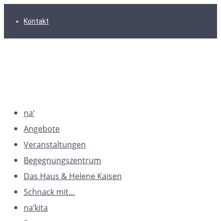
Zur
Zum
Zum
Kontakt
Hauptnavigation
Inhalt
Footer
springen
springen
springen
na‘
Angebote
Veranstaltungen
Begegnungszentrum
Das Haus & Helene Kaisen
Schnack mit…
na’kita