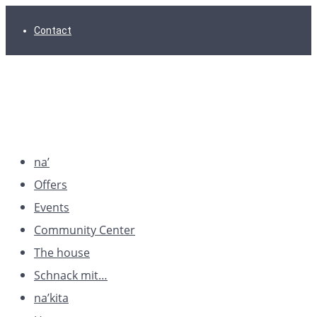
Skip
Skip
Skip
Contact
to
to
to
main
content
footer
navigation
na’
Offers
Events
Community Center
The house
Schnack mit…
na’kita