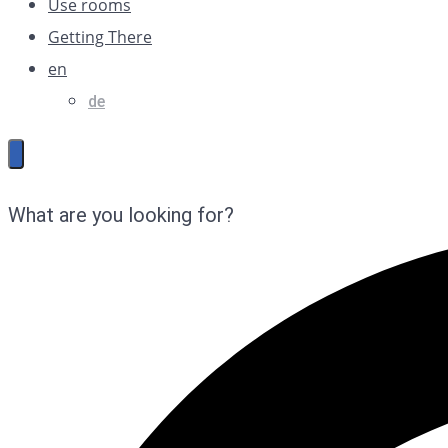
Use rooms
Getting There
en
de
What are you looking for?