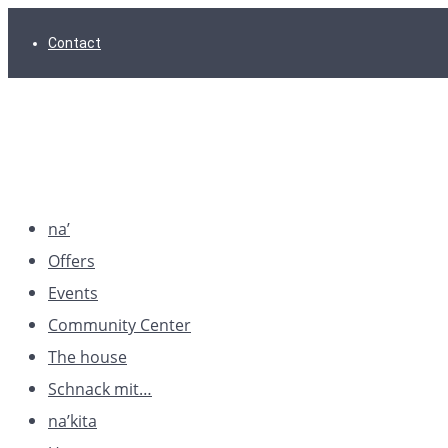
Skip
Skip
Skip
Contact
to
to
to
main
content
footer
navigation
na’
Offers
Events
Community Center
The house
Schnack mit…
na’kita