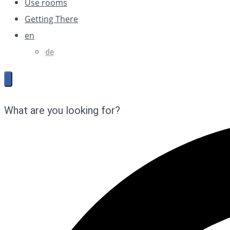
Use rooms
Getting There
en
de
What are you looking for?