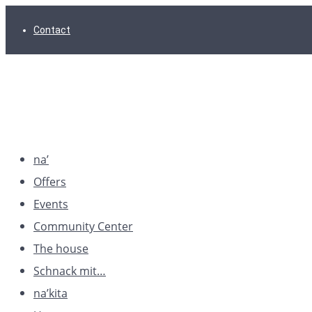
Skip
Skip
Skip
Contact
to
to
to
main
content
footer
navigation
na’
Offers
Events
Community Center
The house
Schnack mit…
na’kita