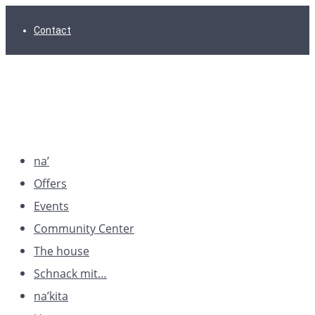
Skip
Skip
Skip
Contact
to
to
to
main
content
footer
navigation
na’
Offers
Events
Community Center
The house
Schnack mit…
na’kita