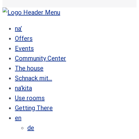
na’
Offers
Events
Community Center
The house
Schnack mit…
na’kita
Use rooms
Getting There
en
de