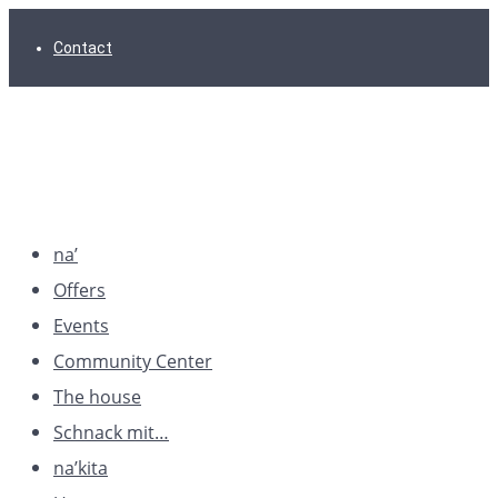
Skip
Skip
Skip
Contact
to
to
to
main
content
footer
navigation
na’
Offers
Events
Community Center
The house
Schnack mit…
na’kita