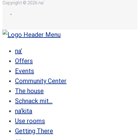
Copyright © 2026 na'
en
na’
Offers
Events
Community Center
The house
Schnack mit…
na’kita
Use rooms
Getting There