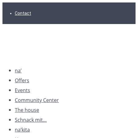
Skip
Skip
Skip
Contact
to
to
to
main
content
footer
navigation
na’
Offers
Events
Community Center
The house
Schnack mit…
na’kita