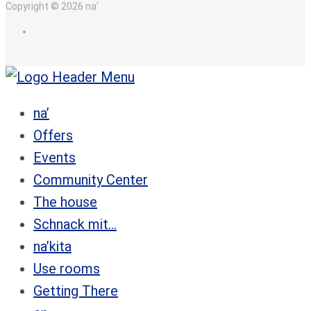
Copyright © 2026 na'
en
na’
Offers
Events
Community Center
The house
Schnack mit…
na’kita
Use rooms
Getting There