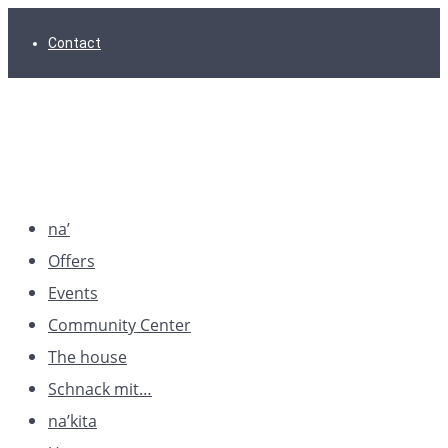
Skip
Skip
Skip
Contact
to
to
to
main
content
footer
navigation
na’
Offers
Events
Community Center
The house
Schnack mit…
na’kita