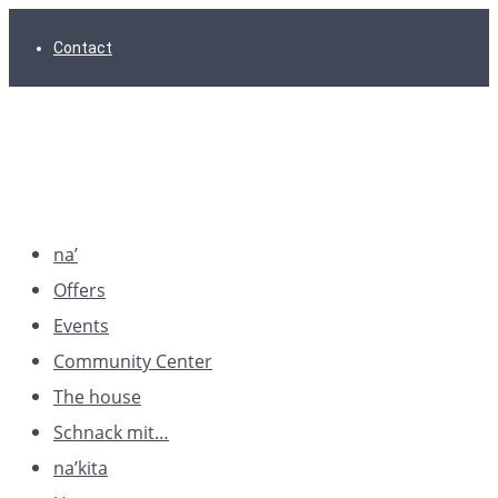
Skip
Skip
Skip
Contact
to
to
to
main
content
footer
navigation
na’
Offers
Events
Community Center
The house
Schnack mit…
na’kita