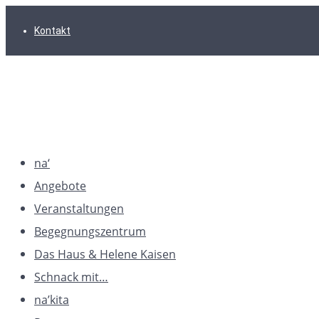
Zur
Zum
Zum
Kontakt
Hauptnavigation
Inhalt
Footer
springen
springen
springen
na‘
Angebote
Veranstaltungen
Begegnungszentrum
Das Haus & Helene Kaisen
Schnack mit…
na’kita