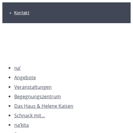
Zur
Zum
Zum
Kontakt
Hauptnavigation
Inhalt
Footer
springen
springen
springen
na‘
Angebote
Veranstaltungen
Begegnungszentrum
Das Haus & Helene Kaisen
Schnack mit…
na’kita