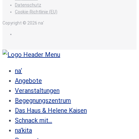
Datenschutz
Cookie-Richtlinie (EU)
Copyright © 2026 na'
de
na‘
Angebote
Veranstaltungen
Begegnungszentrum
Das Haus & Helene Kaisen
Schnack mit…
na’kita