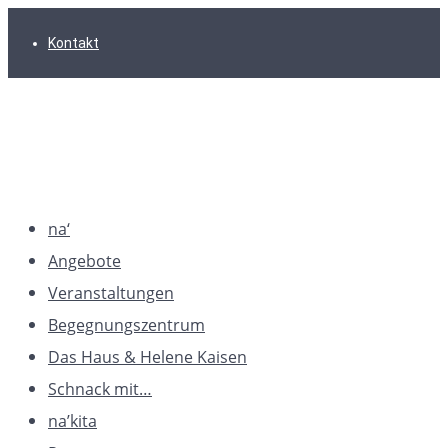
Zur
Zum
Zum
Kontakt
Hauptnavigation
Inhalt
Footer
springen
springen
springen
na‘
Angebote
Veranstaltungen
Begegnungszentrum
Das Haus & Helene Kaisen
Schnack mit…
na’kita