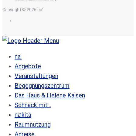
Copyright © 2026 na'
de
na‘
Angebote
Veranstaltungen
Begegnungszentrum
Das Haus & Helene Kaisen
Schnack mit…
na’kita
Raumnutzung
Anreise