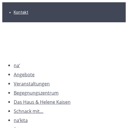
Zur
Zum
Zum
Kontakt
Hauptnavigation
Inhalt
Footer
springen
springen
springen
na‘
Angebote
Veranstaltungen
Begegnungszentrum
Das Haus & Helene Kaisen
Schnack mit…
na’kita