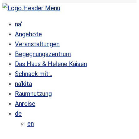
na‘
Angebote
Veranstaltungen
Begegnungszentrum
Das Haus & Helene Kaisen
Schnack mit…
na’kita
Raumnutzung
Anreise
de
en