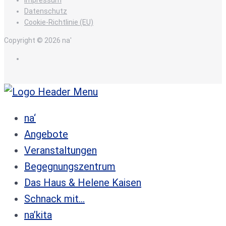
Datenschutz
Cookie-Richtlinie (EU)
Copyright © 2026 na'
de
na‘
Angebote
Veranstaltungen
Begegnungszentrum
Das Haus & Helene Kaisen
Schnack mit…
na’kita