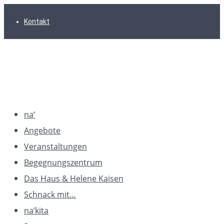
Zur
Zum
Zum
Kontakt
Hauptnavigation
Inhalt
Footer
springen
springen
springen
na‘
Angebote
Veranstaltungen
Begegnungszentrum
Das Haus & Helene Kaisen
Schnack mit…
na’kita