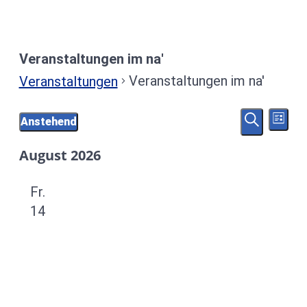
Veranstaltungen im na'
Veranstaltungen im na'
Veranstaltungen
Ver
Veranstaltungen
Ver
Anstehend
Liste
Ansi
Suche
Datum
Navi
Suc
August 2026
wählen.
und
Fr.
14
Ans
Nav