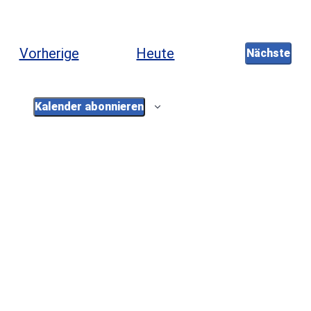
Veranstaltungen
Vorherige
Heute
Nächste
Veranst
Kalender abonnieren