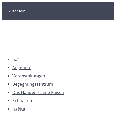
Zur
Zum
Zum
Kontakt
Hauptnavigation
Inhalt
Footer
springen
springen
springen
na‘
Angebote
Veranstaltungen
Begegnungszentrum
Das Haus & Helene Kaisen
Schnack mit…
na’kita