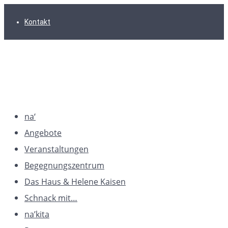
Zur
Zum
Zum
Kontakt
Hauptnavigation
Inhalt
Footer
springen
springen
springen
na‘
Angebote
Veranstaltungen
Begegnungszentrum
Das Haus & Helene Kaisen
Schnack mit…
na’kita