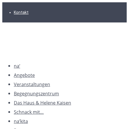
Zur
Zum
Zum
Kontakt
Hauptnavigation
Inhalt
Footer
springen
springen
springen
na‘
Angebote
Veranstaltungen
Begegnungszentrum
Das Haus & Helene Kaisen
Schnack mit…
na’kita