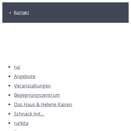
Zur
Zum
Zum
Kontakt
Hauptnavigation
Inhalt
Footer
springen
springen
springen
na‘
Angebote
Veranstaltungen
Begegnungszentrum
Das Haus & Helene Kaisen
Schnack mit…
na’kita