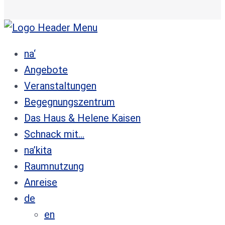
na‘
Angebote
Veranstaltungen
Begegnungszentrum
Das Haus & Helene Kaisen
Schnack mit…
na’kita
Raumnutzung
Anreise
de
en