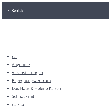
Zur
Zum
Zum
Kontakt
Hauptnavigation
Inhalt
Footer
springen
springen
springen
na‘
Angebote
Veranstaltungen
Begegnungszentrum
Das Haus & Helene Kaisen
Schnack mit…
na’kita