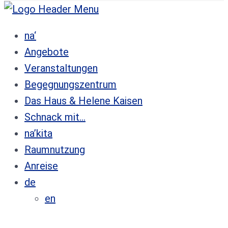
na‘
Angebote
Veranstaltungen
Begegnungszentrum
Das Haus & Helene Kaisen
Schnack mit…
na’kita
Raumnutzung
Anreise
de
en