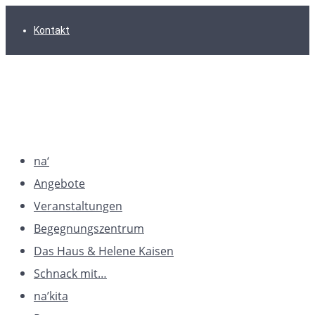
Zur
Zum
Zum
Kontakt
Hauptnavigation
Inhalt
Footer
springen
springen
springen
na‘
Angebote
Veranstaltungen
Begegnungszentrum
Das Haus & Helene Kaisen
Schnack mit…
na’kita