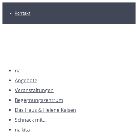
Zur
Zum
Zum
Kontakt
Hauptnavigation
Inhalt
Footer
springen
springen
springen
na‘
Angebote
Veranstaltungen
Begegnungszentrum
Das Haus & Helene Kaisen
Schnack mit…
na’kita