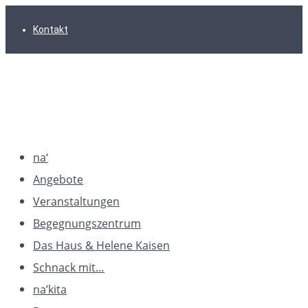
Zur
Zum
Zum
Kontakt
Hauptnavigation
Inhalt
Footer
springen
springen
springen
na‘
Angebote
Veranstaltungen
Begegnungszentrum
Das Haus & Helene Kaisen
Schnack mit…
na’kita