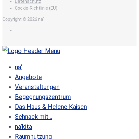
Datenschutz
Cookie-Richtlinie (EU)
Copyright © 2026 na'
de
na‘
Angebote
Veranstaltungen
Begegnungszentrum
Das Haus & Helene Kaisen
Schnack mit…
na’kita
Raumnutzung