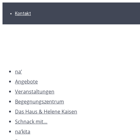
Zur
Zum
Zum
Kontakt
Hauptnavigation
Inhalt
Footer
springen
springen
springen
na‘
Angebote
Veranstaltungen
Begegnungszentrum
Das Haus & Helene Kaisen
Schnack mit…
na’kita