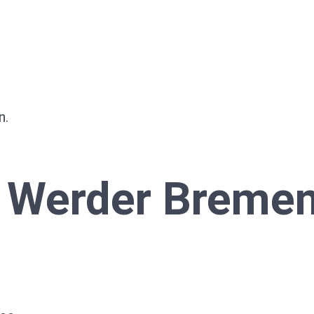
n.
SV Werder Breme