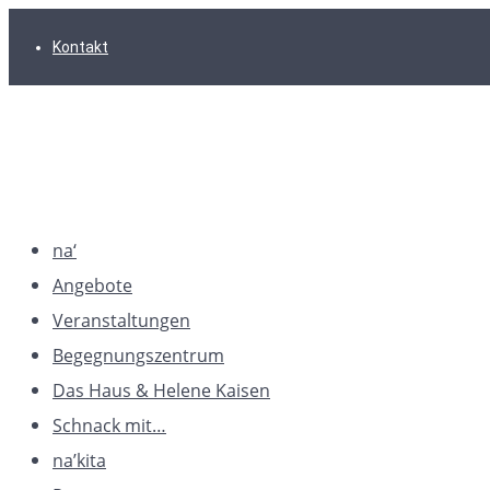
Zur
Zum
Zum
Kontakt
Hauptnavigation
Inhalt
Footer
springen
springen
springen
na‘
Angebote
Veranstaltungen
Begegnungszentrum
Das Haus & Helene Kaisen
Schnack mit…
na’kita