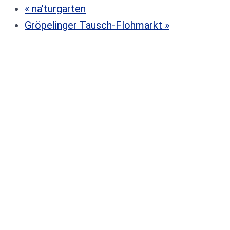
«
na’turgarten
Gröpelinger Tausch-Flohmarkt
»