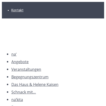
Zur
Zum
Zum
Kontakt
Hauptnavigation
Inhalt
Footer
springen
springen
springen
na‘
Angebote
Veranstaltungen
Begegnungszentrum
Das Haus & Helene Kaisen
Schnack mit…
na’kita