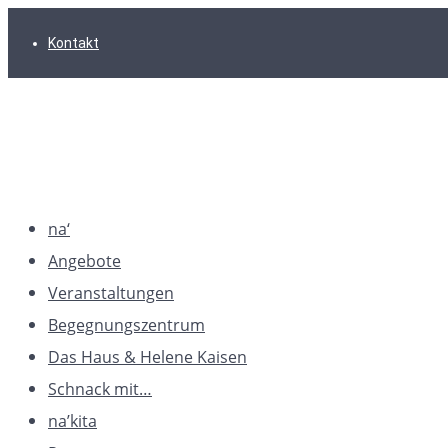
Zur
Zum
Zum
Kontakt
Hauptnavigation
Inhalt
Footer
springen
springen
springen
na‘
Angebote
Veranstaltungen
Begegnungszentrum
Das Haus & Helene Kaisen
Schnack mit…
na’kita