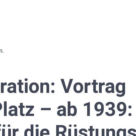
n.
ration: Vortrag
latz – ab 1939:
ür die Rüstungs