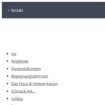
Zur
Zum
Zum
Kontakt
Hauptnavigation
Inhalt
Footer
springen
springen
springen
na‘
Angebote
Veranstaltungen
Begegnungszentrum
Das Haus & Helene Kaisen
Schnack mit…
na’kita