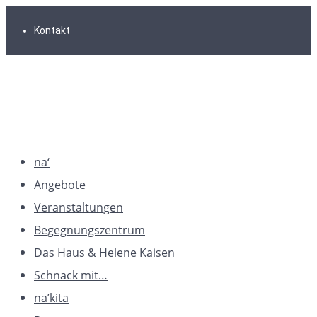
Zur
Zum
Zum
Kontakt
Hauptnavigation
Inhalt
Footer
springen
springen
springen
na‘
Angebote
Veranstaltungen
Begegnungszentrum
Das Haus & Helene Kaisen
Schnack mit…
na’kita