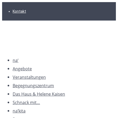
Zur
Zum
Zum
Kontakt
Hauptnavigation
Inhalt
Footer
springen
springen
springen
na‘
Angebote
Veranstaltungen
Begegnungszentrum
Das Haus & Helene Kaisen
Schnack mit…
na’kita