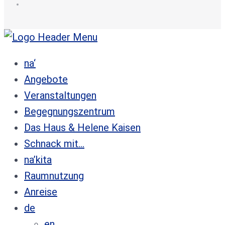
de
na‘
Angebote
Veranstaltungen
Begegnungszentrum
Das Haus & Helene Kaisen
Schnack mit…
na’kita
Raumnutzung
Anreise
de
en